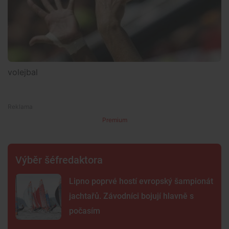
volejbal
Premium
Výběr šéfredaktora
Lipno poprvé hostí evropský šampionát
jachtařů. Závodníci bojují hlavně s
počasím