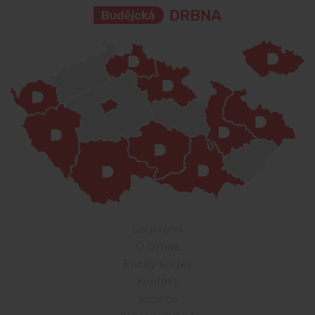
Soukromí
O Drbně
Etický kodex
Kontakt
Inzerce