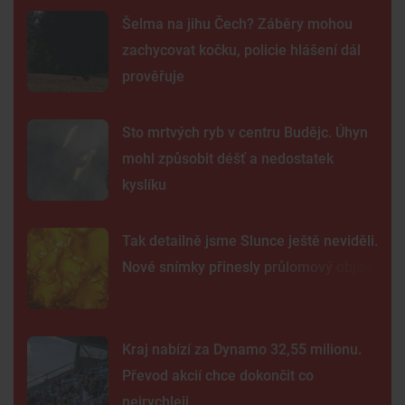
Šelma na jihu Čech? Záběry mohou
zachycovat kočku, policie hlášení dál
prověřuje
Sto mrtvých ryb v centru Budějc. Úhyn
mohl způsobit déšť a nedostatek
kyslíku
Tak detailně jsme Slunce ještě neviděli.
Nové snímky přinesly průlomový objev
Kraj nabízí za Dynamo 32,55 milionu.
Převod akcií chce dokončit co
nejrychleji