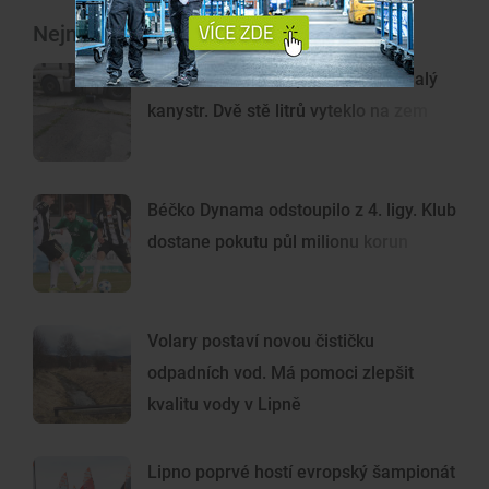
Nejnovější články
Chtěl ukrást naftu, přinesl si ale malý
kanystr. Dvě stě litrů vyteklo na zem
Béčko Dynama odstoupilo z 4. ligy. Klub
dostane pokutu půl milionu korun
Volary postaví novou čističku
odpadních vod. Má pomoci zlepšit
kvalitu vody v Lipně
Lipno poprvé hostí evropský šampionát