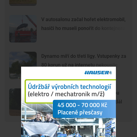
V autosalonu začal hořet elektromobil,
hasiči ho museli ponořit do kontejneru
Dynamo míří do třetí ligy. Vstupenky za
80 korun už na internetu nekoupíte
Šelma na jihu Čech? Záběry mohou
zachycovat kočku, policie hlášení dál
prověřuje