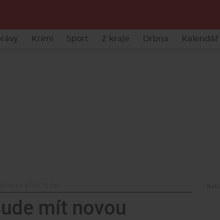
rávy
Krimi
Sport
Z kraje
Drbna
Kalendář 
čne se příští týden
bude mít novou