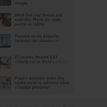
stoupla
Mladí Češi mají finance pod
kontrolou. Přesto jim chybí
peníze na zážitky
Pozemní stavby podpořily
červnový růst stavebnictví
EU uvolnila Ukrajině 3,47
miliardy eur na drony a Gripeny
Práce v úmorném vedru. Kdy
vzniká nárok na ochranný nápoj
a častější přestávky?