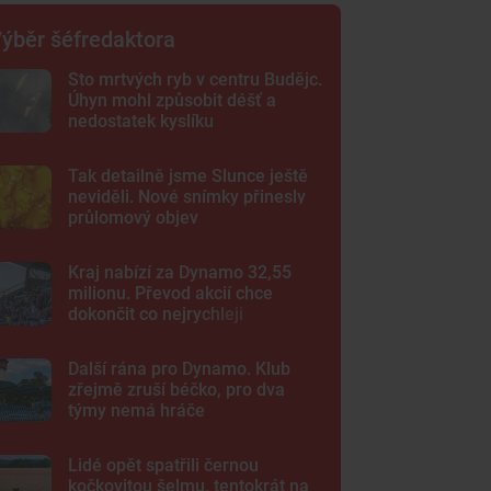
ýběr šéfredaktora
Sto mrtvých ryb v centru Budějc.
Úhyn mohl způsobit déšť a
nedostatek kyslíku
Tak detailně jsme Slunce ještě
neviděli. Nové snímky přinesly
průlomový objev
Kraj nabízí za Dynamo 32,55
milionu. Převod akcií chce
dokončit co nejrychleji
Další rána pro Dynamo. Klub
zřejmě zruší béčko, pro dva
týmy nemá hráče
Lidé opět spatřili černou
kočkovitou šelmu, tentokrát na