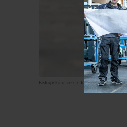
Biskupská ulice se dočká předláždění