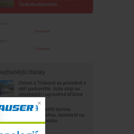
Českobudějovicku
Premium
Premium
ejčtenější články
Chlum u Třeboně se proměnil v
obří parkoviště. Auta stojí na
chodnících i uprostřed křížové
cesty
Lidé opět spatřili černou
kočkovitou šelmu, tentokrát na
Českobudějovicku