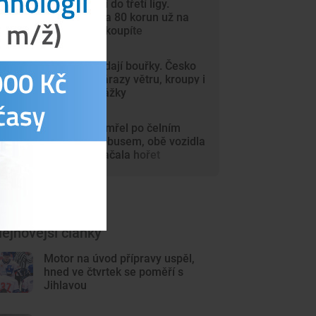
Dynamo míří do třetí ligy.
Vstupenky za 80 korun už na
internetu nekoupíte
Vedra vystřídají bouřky. Česko
zasáhnou nárazy větru, kroupy i
přívalové srážky
Motorkář zemřel po čelním
střetu s autobusem, obě vozidla
po nárazu začala hořet
ejnovější články
Motor na úvod přípravy uspěl,
hned ve čtvrtek se poměří s
Jihlavou