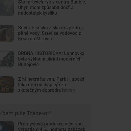
Sto mrtvých ryb v centru Budějc.
Úhyn mohl způsobit déšť a
nedostatek kyslíku
Sever Písecka získá nový zdroj
pitné vody. Staví se vodovod z
Krsic do Mirovic
DRBNA HISTORIČKA: Lannovka
byla výkladní skříní moderních
Budějovic
Z Minecraftu ven. Park Hluboká
láká děti od displejů za
skutečným dobrodružstvím
 čem píše Trade-off
Průmyslová produkce v červnu
vzrostla o 4 %, hodnota zakázek