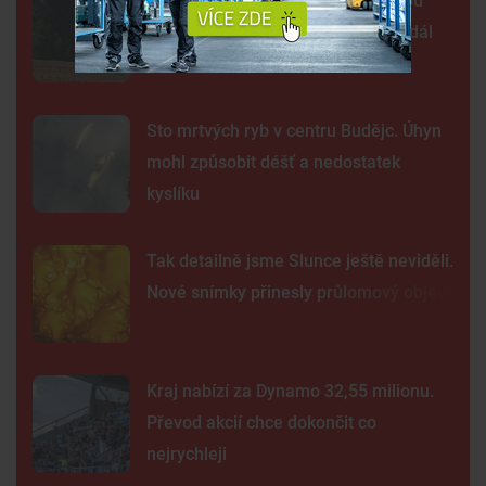
Šelma na jihu Čech? Záběry mohou
zachycovat kočku, policie hlášení dál
prověřuje
Sto mrtvých ryb v centru Budějc. Úhyn
mohl způsobit déšť a nedostatek
kyslíku
Tak detailně jsme Slunce ještě neviděli.
Nové snímky přinesly průlomový objev
Kraj nabízí za Dynamo 32,55 milionu.
Převod akcií chce dokončit co
nejrychleji