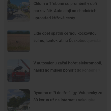
Chlum u Třeboně se proměnil v obří
parkoviště. Auta stojí na chodnících i
uprostřed křížové cesty
Lidé opět spatřili černou kočkovitou
šelmu, tentokrát na Českobudějovicku
V autosalonu začal hořet elektromobil,
hasiči ho museli ponořit do kontejneru
Dynamo míří do třetí ligy. Vstupenky za
80 korun už na internetu nekoupíte