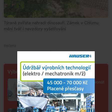
Týraná zvířata nahradí dinosauři. Zámek v Chlumu
mění tvář i navzdory vyšetřování
Premium
Výběr šéfredaktora
Lipno poprvé hostí evropský šampionát
jachtařů. Závodníci bojují hlavně s
počasím