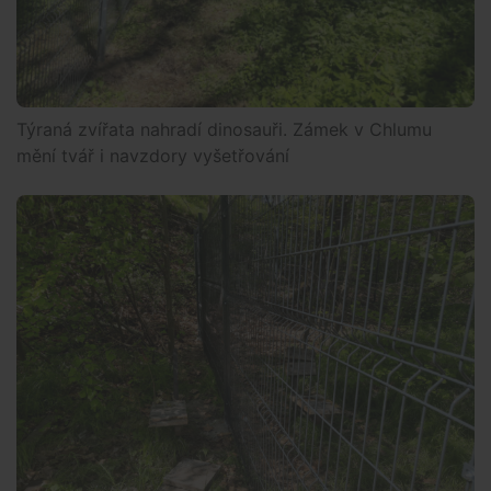
Týraná zvířata nahradí dinosauři. Zámek v Chlumu
mění tvář i navzdory vyšetřování