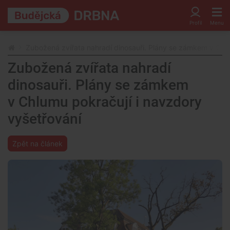
Zubožená zvířata nahradí dinosauři. Plány se zámkem v Chlu
Zubožená zvířata nahradí
dinosauři. Plány se zámkem
v Chlumu pokračují i navzdory
vyšetřování
Zpět na článek