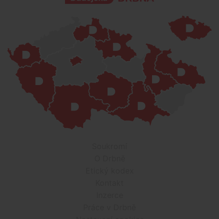
Soukromí
O Drbně
Etický kodex
Kontakt
Inzerce
Práce v Drbně