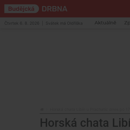
Čtvrtek 6. 8. 2026 | Svátek má Oldřiška
Aktuálně
Zp
Horská chata Libín u Prachatic dnes po 17 
Horská chata Lib