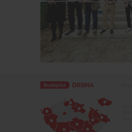
Souk
Všech
Drbna
tohot