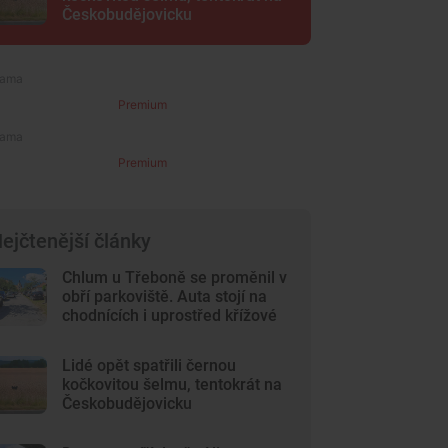
Českobudějovicku
Premium
Premium
ejčtenější články
Chlum u Třeboně se proměnil v
obří parkoviště. Auta stojí na
chodnících i uprostřed křížové
cesty
Lidé opět spatřili černou
kočkovitou šelmu, tentokrát na
Českobudějovicku