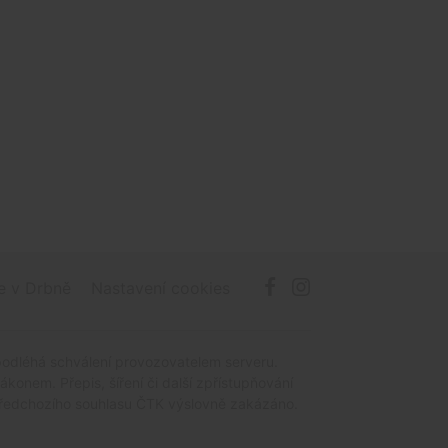
e v Drbně
Nastavení cookies
podléhá schválení provozovatelem serveru.
onem. Přepis, šíření či další zpřístupňování
z předchozího souhlasu ČTK výslovně zakázáno.