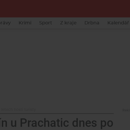
rávy
Krimi
Sport
Z kraje
Drbna
Kalendář 
letech hostí turisty
ín u Prachatic dnes po