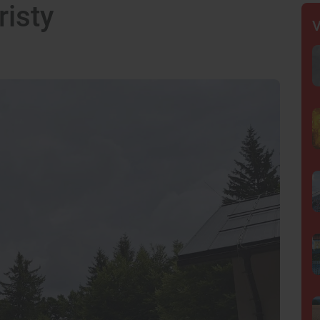
risty
V