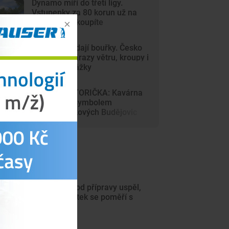
Dynamo míří do třetí ligy.
Vstupenky za 80 korun už na
internetu nekoupíte
Vedra vystřídají bouřky. Česko
zasáhnou nárazy větru, kroupy i
přívalové srážky
DRBNA HISTORIČKA: Kavárna
Savoy byla symbolem
prvorepublikových Budějovic
ejnovější články
Motor na úvod přípravy uspěl,
hned ve čtvrtek se poměří s
Jihlavou