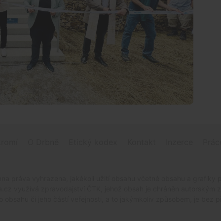
romí
O Drbně
Etický kodex
Kontakt
Inzerce
Prác
na práva vyhrazena, jakékoli užití obsahu včetné obsahu a grafiky 
.cz využívá zpravodajství ČTK, jehož obsah je chráněn autorským zák
o obsahu či jeho částí veřejnosti, a to jakýmkoliv způsobem, je be