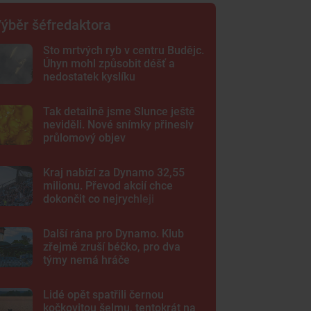
ýběr šéfredaktora
Sto mrtvých ryb v centru Budějc.
Úhyn mohl způsobit déšť a
nedostatek kyslíku
Tak detailně jsme Slunce ještě
neviděli. Nové snímky přinesly
průlomový objev
Kraj nabízí za Dynamo 32,55
milionu. Převod akcií chce
dokončit co nejrychleji
Další rána pro Dynamo. Klub
zřejmě zruší béčko, pro dva
týmy nemá hráče
Lidé opět spatřili černou
kočkovitou šelmu, tentokrát na