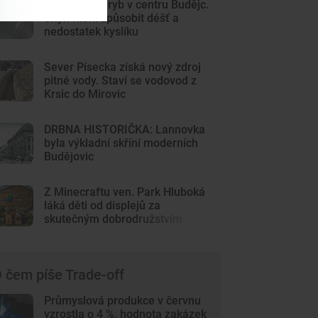
Sto mrtvých ryb v centru Budějc.
Úhyn mohl způsobit déšť a
nedostatek kyslíku
Sever Písecka získá nový zdroj
pitné vody. Staví se vodovod z
Krsic do Mirovic
DRBNA HISTORIČKA: Lannovka
byla výkladní skříní moderních
Budějovic
Z Minecraftu ven. Park Hluboká
láká děti od displejů za
skutečným dobrodružstvím
 čem píše Trade-off
Průmyslová produkce v červnu
vzrostla o 4 %, hodnota zakázek