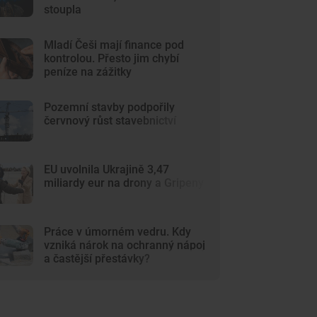
stoupla
Mladí Češi mají finance pod
kontrolou. Přesto jim chybí
peníze na zážitky
Pozemní stavby podpořily
červnový růst stavebnictví
EU uvolnila Ukrajině 3,47
miliardy eur na drony a Gripeny
Práce v úmorném vedru. Kdy
vzniká nárok na ochranný nápoj
a častější přestávky?