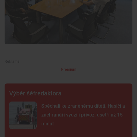
Premium
Výběr šéfredaktora
Spěchali ke zraněnému dítěti. Hasiči a
záchranáři využili přívoz, ušetří až 15
minut