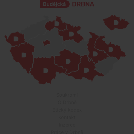
Soukromí
O Drbně
Etický kodex
Kontakt
Inzerce
Práce v Drbně