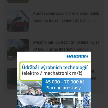
V autosalonu začal hořet elektromobil,
hasiči ho museli ponořit do kontejneru
Dynamo míří do třetí ligy. Vstupenky za
80 korun už na internetu nekoupíte
Šelma na jihu Čech? Záběry mohou
zachycovat kočku, policie hlášení dál
prověřuje