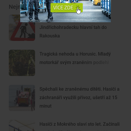
Nejnovější články
Silničáři opraví v Majdaleně na
Jindřichohradecku hlavní tah do
Rakouska
Tragická nehoda u Horusic. Mladý
motorkář svým zraněním podlehl
Spěchali ke zraněnému dítěti. Hasiči a
záchranáři využili přívoz, ušetří až 15
minut
Hasiči z Mokrého slaví sto let. Začínali