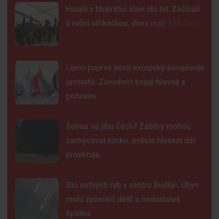
Hasiči z Mokrého slaví sto let. Začínali
s ruční stříkačkou, dnes mají 130 členů
Lipno poprvé hostí evropský šampionát
jachtařů. Závodníci bojují hlavně s
počasím
Šelma na jihu Čech? Záběry mohou
zachycovat kočku, policie hlášení dál
prověřuje
Sto mrtvých ryb v centru Budějc. Úhyn
mohl způsobit déšť a nedostatek
kyslíku