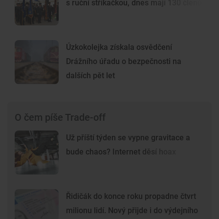
s ruční stříkačkou, dnes mají 130 členů
Úzkokolejka získala osvědčení
Drážního úřadu o bezpečnosti na
dalších pět let
O čem píše Trade-off
Už příští týden se vypne gravitace a
bude chaos? Internet děsí hoax
Řidičák do konce roku propadne čtvrt
milionu lidí. Nový přijde i do výdejního